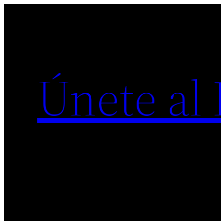
Saltar
al
contenido
Únete al 