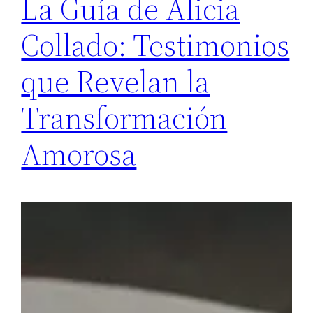
La Guía de Alicia
Collado: Testimonios
que Revelan la
Transformación
Amorosa