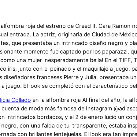
alfombra roja del estreno de Creed II, Cara Ramon nos
ual entrada. La actriz, originaria de Ciudad de Méxi
antes, que presentaba un intrincado diseño negro y pl
resionante momento fue captado por los paparazzi, qu
e como una mujer inesperadamente bella! En el TIFF, T
 iris, junto con el peinado y el maquillaje a juego, pa
diseñadores franceses Pierre y Julia, presentaba un 
 a juego. El look se completó con el característico pe
licia Collado
en la alfombra roja Al final del año, la 
e la cuenta de moda más famosa de Instagram @adiasc
 intrincados bordados, y el 2 de enero lució un conj
o negro, con una falda de tul transparente, estaba in
rnada con brillantes lentejuelas. El look era tan impr