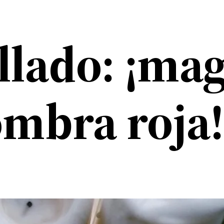
llado: ¡ma
ombra roja!