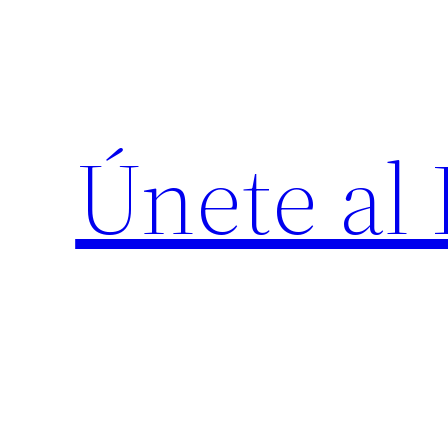
Saltar
al
contenido
Únete al 