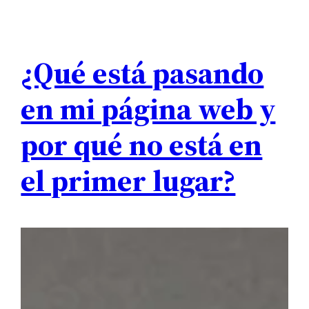
¿Qué está pasando
en mi página web y
por qué no está en
el primer lugar?