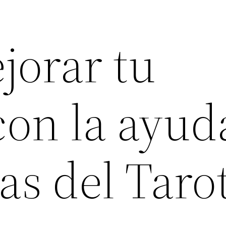
orar tu
con la ayud
ras del Taro