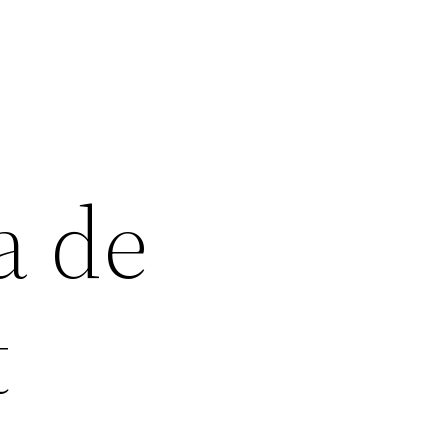
a de
t