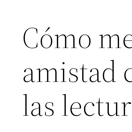
Cómo mej
amistad 
las lectu