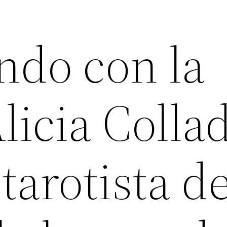
ndo con la
licia Colla
tarotista d