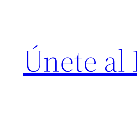
Saltar
al
contenido
Únete al 