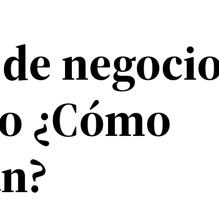
 de negoci
ro ¿Cómo
an?