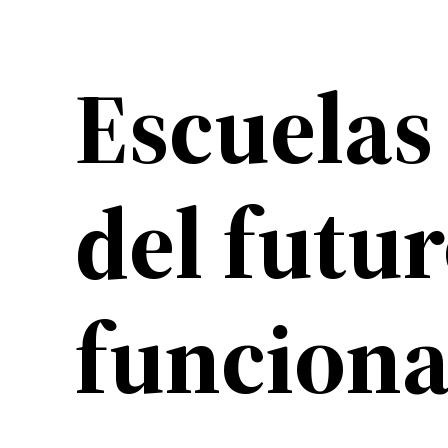
Escuelas
del futu
funcion