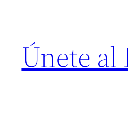
Saltar
al
contenido
Únete al 